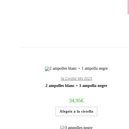
Vés
al
contingut
'la Conilla' Mix 2025
2 ampolles blanc + 1 ampolla negre
34,95
€
Afegeix a la cistella