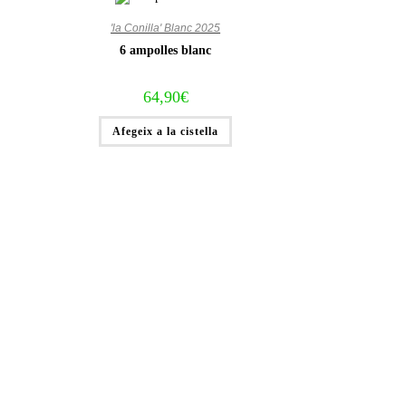
'la Conilla' Blanc 2025
6 ampolles blanc
64,90
€
Afegeix a la cistella