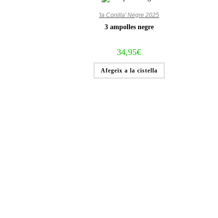
'la Conilla' Negre 2025
3 ampolles negre
34,95
€
Afegeix a la cistella