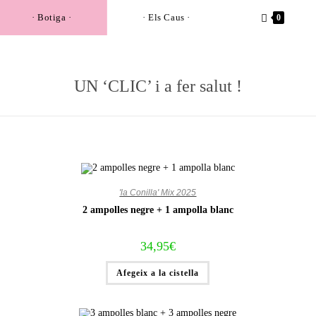
· Botiga ·
· Els Caus ·
0
UN ‘CLIC’ i a fer salut !
'la Conilla' Mix 2025
2 ampolles negre + 1 ampolla blanc
34,95
€
Afegeix a la cistella