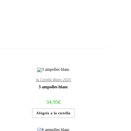
'la Conilla' Blanc 2025
3 ampolles blanc
34,95
€
Afegeix a la cistella