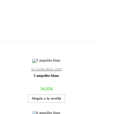
'la Conilla' Blanc 2025
3 ampolles blanc
34,95
€
Afegeix a la cistella