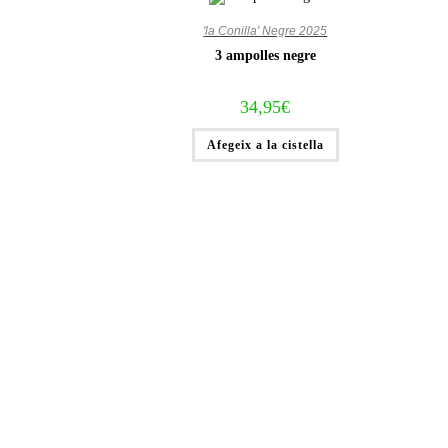
'la Conilla' Negre 2025
3 ampolles negre
34,95
€
Afegeix a la cistella