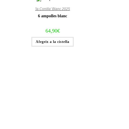
'la Conilla' Blanc 2025
6 ampolles blanc
64,90
€
Afegeix a la cistella