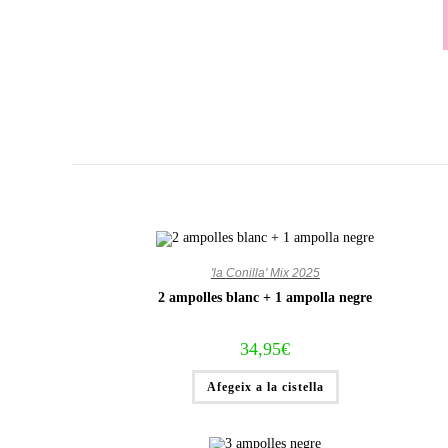
Vés
al
contingut
'la Conilla' Mix 2025
2 ampolles blanc + 1 ampolla negre
34,95
€
Afegeix a la cistella