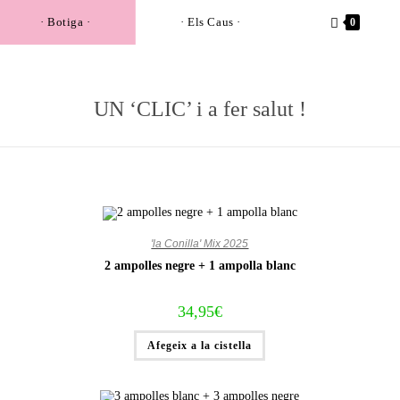
· Botiga ·
· Els Caus ·
0
UN ‘CLIC’ i a fer salut !
'la Conilla' Mix 2025
2 ampolles negre + 1 ampolla blanc
34,95
€
Afegeix a la cistella