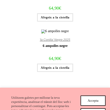
64,90
€
Afegeix a la cistella
'la Conilla' Negre 2025
6 ampolles negre
64,90
€
Afegeix a la cistella
Utilitzem galetes per millorar la teva
Accepta
experiència, analitzar el trànsit del lloc web i
personalitzar el contingut. Pots acceptar-les
Avís Legal i Condicions de compra
Cookies
Privacitat