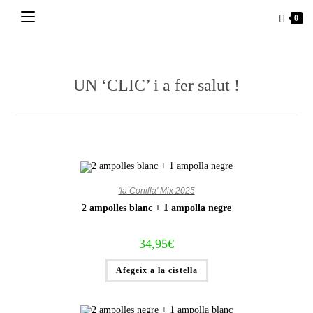
Vés
0
al
contingut
UN ‘CLIC’ i a fer salut !
'la Conilla' Mix 2025
2 ampolles blanc + 1 ampolla negre
34,95
€
Afegeix a la cistella