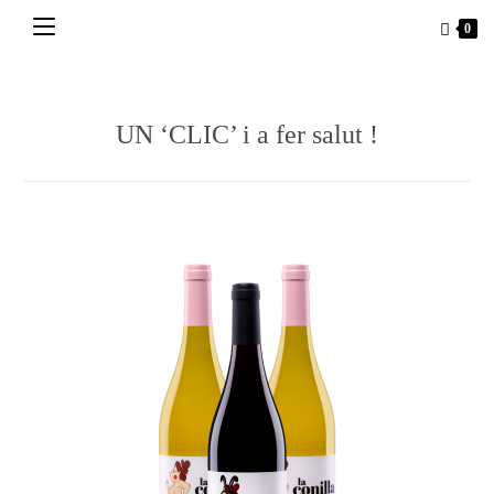
Vés
0
al
contingut
UN ‘CLIC’ i a fer salut !