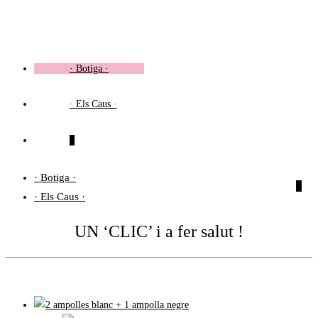
Vés
al
contingut
· Botiga ·
· Els Caus ·
0
· Botiga ·
0
· Els Caus ·
UN ‘CLIC’ i a fer salut !