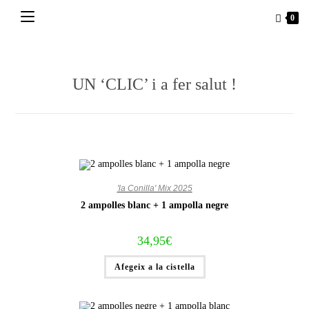
Vés
0
al
contingut
UN ‘CLIC’ i a fer salut !
'la Conilla' Mix 2025
2 ampolles blanc + 1 ampolla negre
34,95
€
Afegeix a la cistella