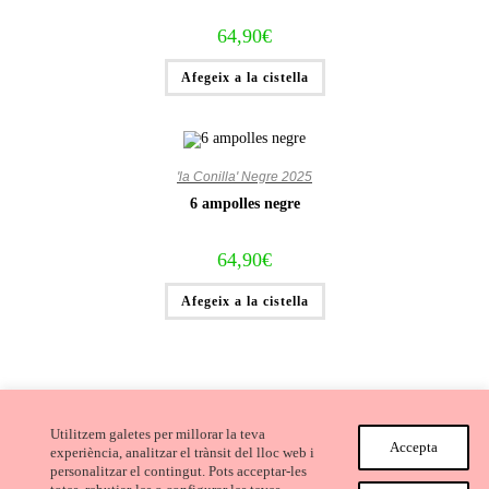
64,90
€
Afegeix a la cistella
'la Conilla' Negre 2025
6 ampolles negre
64,90
€
Afegeix a la cistella
Utilitzem galetes per millorar la teva
Accepta
experiència, analitzar el trànsit del lloc web i
personalitzar el contingut. Pots acceptar-les
Avís Legal i Condicions de compra
Cookies
Privacitat