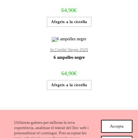
64,90
€
Afegeix a la cistella
'la Conilla' Negre 2025
6 ampolles negre
64,90
€
Afegeix a la cistella
Utilitzem galetes per millorar la teva
Accepta
experiència, analitzar el trànsit del lloc web i
personalitzar el contingut. Pots acceptar-les
Avís Legal i Condicions de compra
Cookies
Privacitat