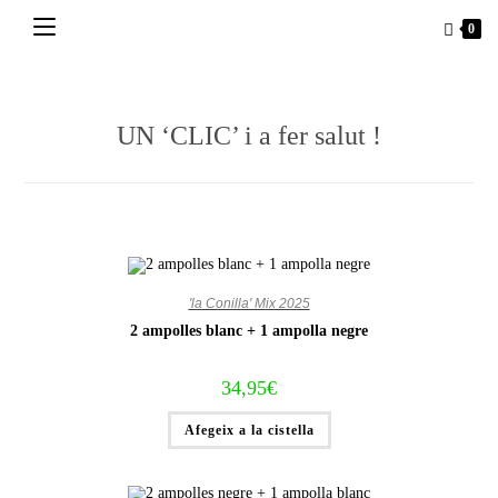
Vés
0
al
contingut
UN ‘CLIC’ i a fer salut !
'la Conilla' Mix 2025
2 ampolles blanc + 1 ampolla negre
34,95
€
Afegeix a la cistella