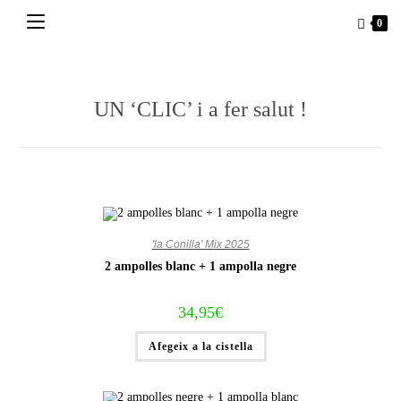
Vés
0
al
contingut
UN ‘CLIC’ i a fer salut !
'la Conilla' Mix 2025
2 ampolles blanc + 1 ampolla negre
34,95
€
Afegeix a la cistella