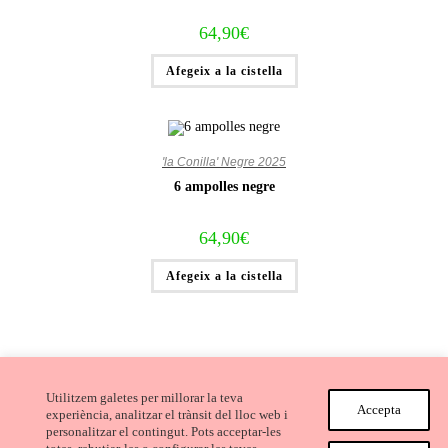
64,90
€
Afegeix a la cistella
'la Conilla' Negre 2025
6 ampolles negre
64,90
€
Afegeix a la cistella
Utilitzem galetes per millorar la teva
Accepta
experiència, analitzar el trànsit del lloc web i
personalitzar el contingut. Pots acceptar-les
Avís Legal i Condicions de compra
Cookies
Privacitat