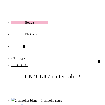
Vés
al
contingut
· Botiga ·
· Els Caus ·
0
· Botiga ·
0
· Els Caus ·
UN ‘CLIC’ i a fer salut !