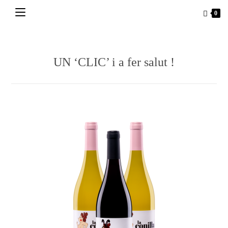
Vés
0
al
contingut
UN ‘CLIC’ i a fer salut !