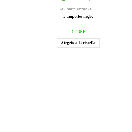
'la Conilla' Negre 2025
3 ampolles negre
34,95
€
Afegeix a la cistella