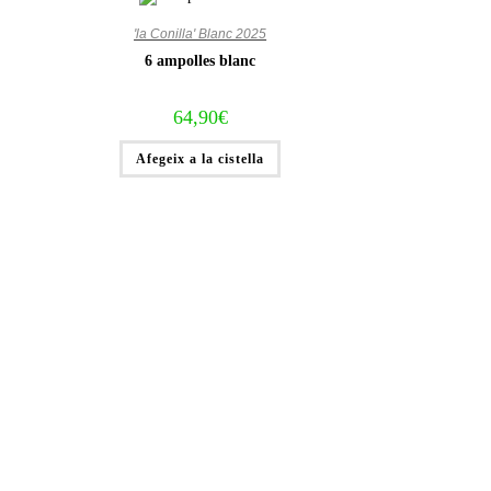
'la Conilla' Blanc 2025
6 ampolles blanc
64,90
€
Afegeix a la cistella