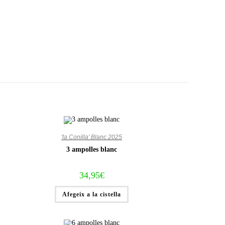
'la Conilla' Blanc 2025
3 ampolles blanc
34,95
€
Afegeix a la cistella