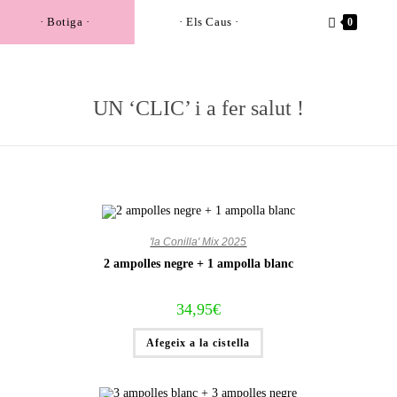
· Botiga ·
· Els Caus ·
0
UN ‘CLIC’ i a fer salut !
'la Conilla' Mix 2025
2 ampolles negre + 1 ampolla blanc
34,95
€
Afegeix a la cistella