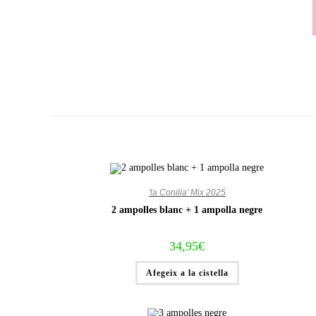
Vés
al
contingut
'la Conilla' Mix 2025
2 ampolles blanc + 1 ampolla negre
34,95
€
Afegeix a la cistella