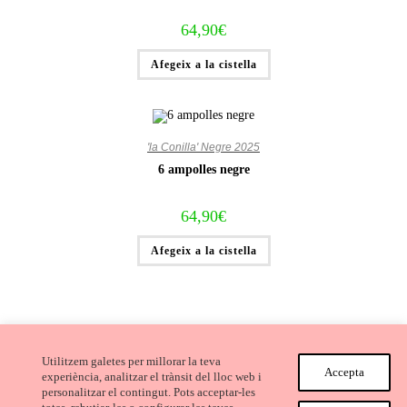
64,90
€
Afegeix a la cistella
'la Conilla' Negre 2025
6 ampolles negre
64,90
€
Afegeix a la cistella
Utilitzem galetes per millorar la teva
Accepta
experiència, analitzar el trànsit del lloc web i
personalitzar el contingut. Pots acceptar-les
Avís Legal i Condicions de compra
Cookies
Privacitat