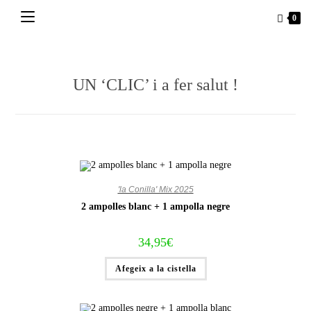
Vés
0
al
contingut
UN ‘CLIC’ i a fer salut !
'la Conilla' Mix 2025
2 ampolles blanc + 1 ampolla negre
34,95
€
Afegeix a la cistella