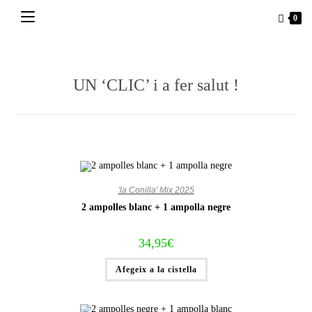
Vés
0
al
contingut
UN ‘CLIC’ i a fer salut !
'la Conilla' Mix 2025
2 ampolles blanc + 1 ampolla negre
34,95
€
Afegeix a la cistella