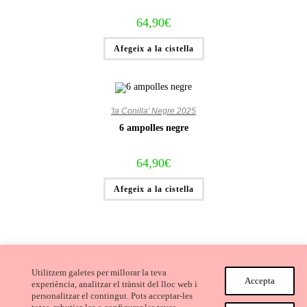
64,90
€
Afegeix a la cistella
'la Conilla' Negre 2025
6 ampolles negre
64,90
€
Afegeix a la cistella
Utilitzem galetes per millorar la teva
Accepta
experiència, analitzar el trànsit del lloc web i
personalitzar el contingut. Pots acceptar-les
Avís Legal i Condicions de compra
Cookies
Privacitat