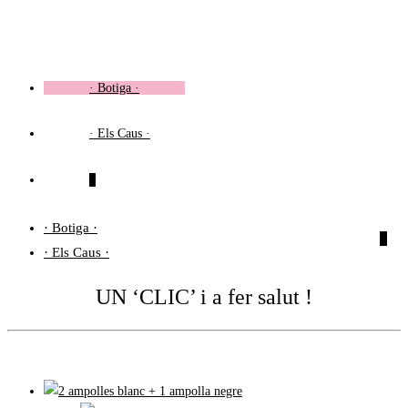
Vés
al
contingut
· Botiga ·
· Els Caus ·
0
· Botiga ·
0
· Els Caus ·
UN ‘CLIC’ i a fer salut !