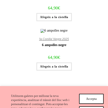
64,90
€
Afegeix a la cistella
'la Conilla' Negre 2025
6 ampolles negre
64,90
€
Afegeix a la cistella
Utilitzem galetes per millorar la teva
Accepta
experiència, analitzar el trànsit del lloc web i
personalitzar el contingut. Pots acceptar-les
Avís Legal i Condicions de compra
Cookies
Privacitat