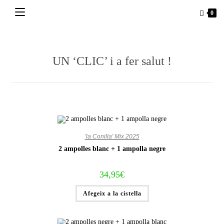
Vés
0
al
contingut
UN ‘CLIC’ i a fer salut !
'la Conilla' Mix 2025
2 ampolles blanc + 1 ampolla negre
34,95
€
Afegeix a la cistella