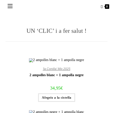
Vés
0
al
contingut
UN ‘CLIC’ i a fer salut !
'la Conilla' Mix 2025
2 ampolles blanc + 1 ampolla negre
34,95
€
Afegeix a la cistella