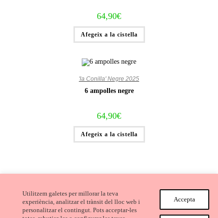
64,90
€
Afegeix a la cistella
'la Conilla' Negre 2025
6 ampolles negre
64,90
€
Afegeix a la cistella
Utilitzem galetes per millorar la teva
Accepta
experiència, analitzar el trànsit del lloc web i
personalitzar el contingut. Pots acceptar-les
Avís Legal i Condicions de compra
Cookies
Privacitat