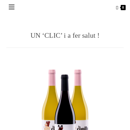
Vés
0
al
contingut
UN ‘CLIC’ i a fer salut !