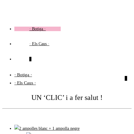
Vés
al
contingut
· Botiga ·
· Els Caus ·
0
· Botiga ·
0
· Els Caus ·
UN ‘CLIC’ i a fer salut !