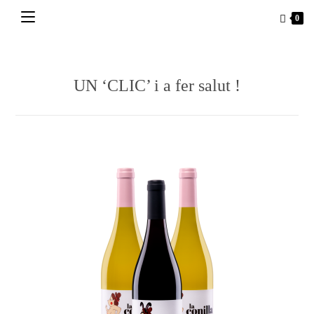
Vés
0
al
contingut
UN ‘CLIC’ i a fer salut !