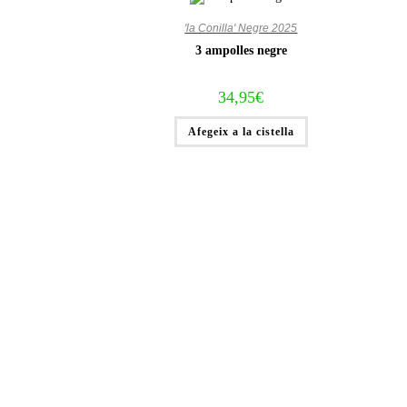
'la Conilla' Negre 2025
3 ampolles negre
34,95
€
Afegeix a la cistella