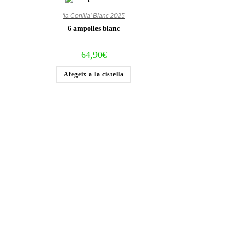
'la Conilla' Blanc 2025
6 ampolles blanc
64,90
€
Afegeix a la cistella