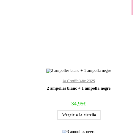
Vés
al
contingut
'la Conilla' Mix 2025
2 ampolles blanc + 1 ampolla negre
34,95
€
Afegeix a la cistella