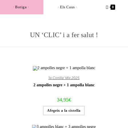
· Botiga ·
· Els Caus ·
0
UN ‘CLIC’ i a fer salut !
'la Conilla' Mix 2025
2 ampolles negre + 1 ampolla blanc
34,95
€
Afegeix a la cistella