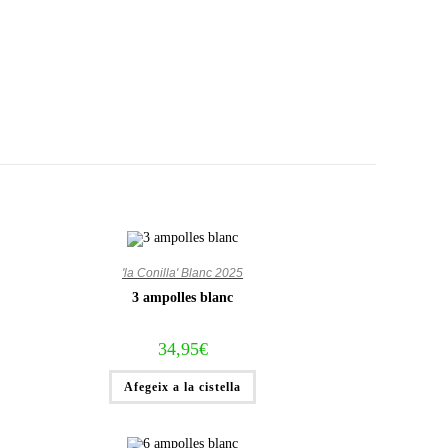
'la Conilla' Blanc 2025
3 ampolles blanc
34,95
€
Afegeix a la cistella