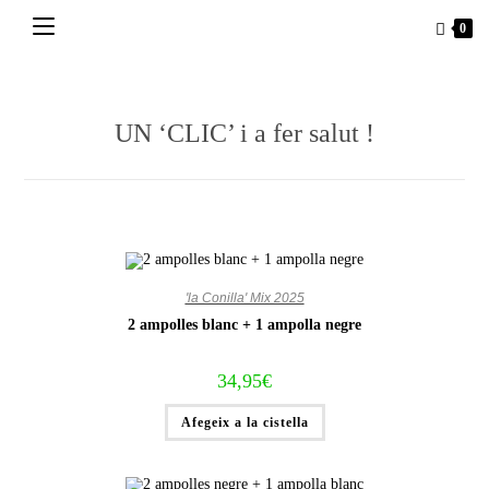
Vés
0
al
contingut
UN ‘CLIC’ i a fer salut !
'la Conilla' Mix 2025
2 ampolles blanc + 1 ampolla negre
34,95
€
Afegeix a la cistella