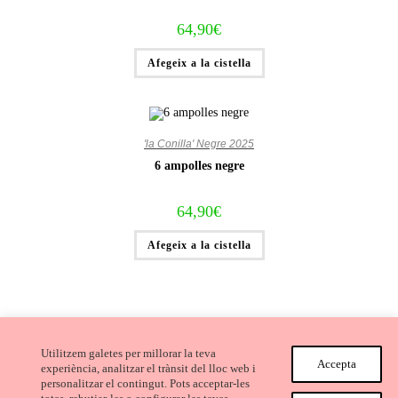
64,90
€
Afegeix a la cistella
'la Conilla' Negre 2025
6 ampolles negre
64,90
€
Afegeix a la cistella
Utilitzem galetes per millorar la teva
Accepta
experiència, analitzar el trànsit del lloc web i
personalitzar el contingut. Pots acceptar-les
Avís Legal i Condicions de compra
Cookies
Privacitat