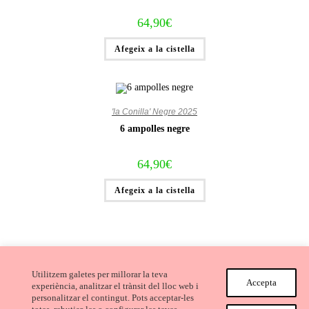
64,90
€
Afegeix a la cistella
'la Conilla' Negre 2025
6 ampolles negre
64,90
€
Afegeix a la cistella
Utilitzem galetes per millorar la teva
Accepta
experiència, analitzar el trànsit del lloc web i
personalitzar el contingut. Pots acceptar-les
Avís Legal i Condicions de compra
Cookies
Privacitat