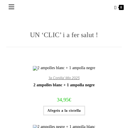
Vés
0
al
contingut
UN ‘CLIC’ i a fer salut !
'la Conilla' Mix 2025
2 ampolles blanc + 1 ampolla negre
34,95
€
Afegeix a la cistella