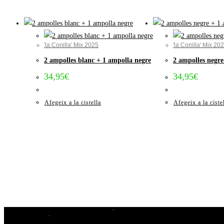
'la Conilla' Mix 2025
'la Conilla' Mix 20
2 ampolles blanc + 1 ampolla negre
2 ampolles negre
34,95
€
34,95
€
Afegeix a la cistella
Afegeix a la ciste
Avís Legal i Condicions de compra
Cookies
Privacitat