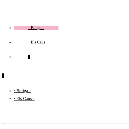
Vés
al
contingut
· Botiga ·
· Els Caus ·
0
0
· Botiga ·
· Els Caus ·