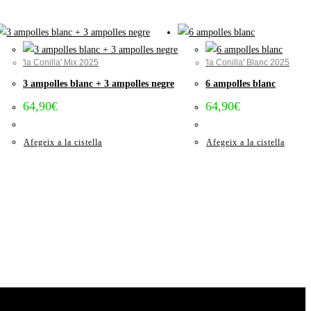
'la Conilla' Mix 2025
'la Conilla' Blanc 2025
3 ampolles blanc + 3 ampolles negre
6 ampolles blanc
64,90
€
64,90
€
Afegeix a la cistella
Afegeix a la cistella