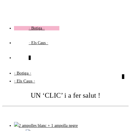
Vés
al
contingut
· Botiga ·
· Els Caus ·
0
· Botiga ·
0
· Els Caus ·
UN ‘CLIC’ i a fer salut !