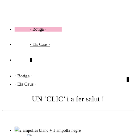
Vés
al
contingut
· Botiga ·
· Els Caus ·
0
· Botiga ·
0
· Els Caus ·
UN ‘CLIC’ i a fer salut !