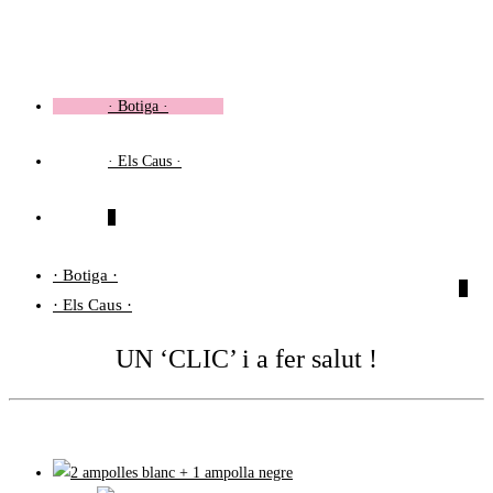
Vés
al
contingut
· Botiga ·
· Els Caus ·
0
· Botiga ·
0
· Els Caus ·
UN ‘CLIC’ i a fer salut !