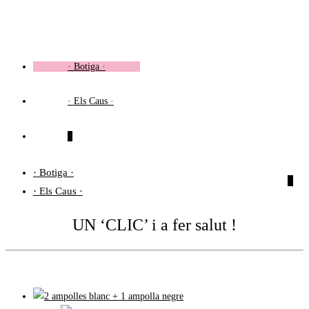
Vés
al
contingut
· Botiga ·
· Els Caus ·
0
· Botiga ·
0
· Els Caus ·
UN ‘CLIC’ i a fer salut !