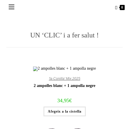
Vés
0
al
contingut
UN ‘CLIC’ i a fer salut !
'la Conilla' Mix 2025
2 ampolles blanc + 1 ampolla negre
34,95
€
Afegeix a la cistella