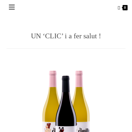
Vés
0
al
contingut
UN ‘CLIC’ i a fer salut !