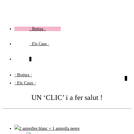
Vés
al
contingut
· Botiga ·
· Els Caus ·
0
· Botiga ·
0
· Els Caus ·
UN ‘CLIC’ i a fer salut !