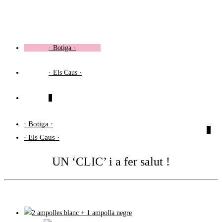
Vés
al
contingut
· Botiga ·
· Els Caus ·
0
· Botiga ·
0
· Els Caus ·
UN ‘CLIC’ i a fer salut !