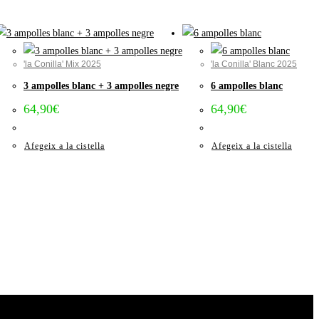
'la Conilla' Mix 2025
'la Conilla' Blanc 2025
3 ampolles blanc + 3 ampolles negre
6 ampolles blanc
64,90
€
64,90
€
Afegeix a la cistella
Afegeix a la cistella