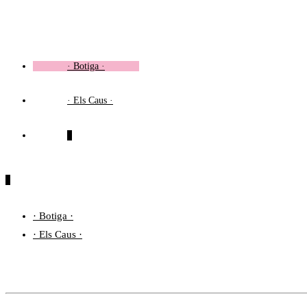
Vés
al
contingut
· Botiga ·
· Els Caus ·
0
0
· Botiga ·
· Els Caus ·