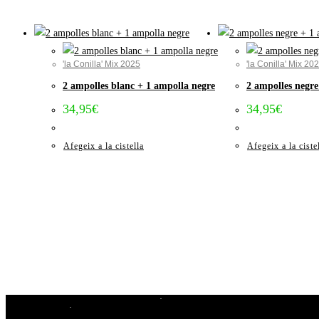
'la Conilla' Mix 2025
'la Conilla' Mix 20
2 ampolles blanc + 1 ampolla negre
2 ampolles negre
34,95
€
34,95
€
Afegeix a la cistella
Afegeix a la ciste
Avís Legal i Condicions de compra
Cookies
Privacitat