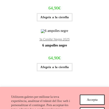
64,90
€
Afegeix a la cistella
'la Conilla' Negre 2025
6 ampolles negre
64,90
€
Afegeix a la cistella
Utilitzem galetes per millorar la teva
Accepta
experiència, analitzar el trànsit del lloc web i
personalitzar el contingut. Pots acceptar-les
Avís Legal i Condicions de compra
Cookies
Privacitat