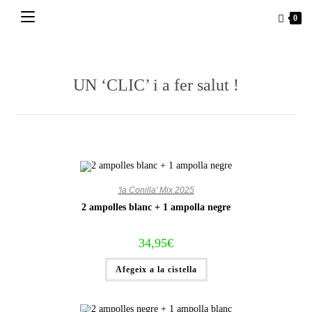
Vés
0
al
contingut
UN ‘CLIC’ i a fer salut !
'la Conilla' Mix 2025
2 ampolles blanc + 1 ampolla negre
34,95
€
Afegeix a la cistella