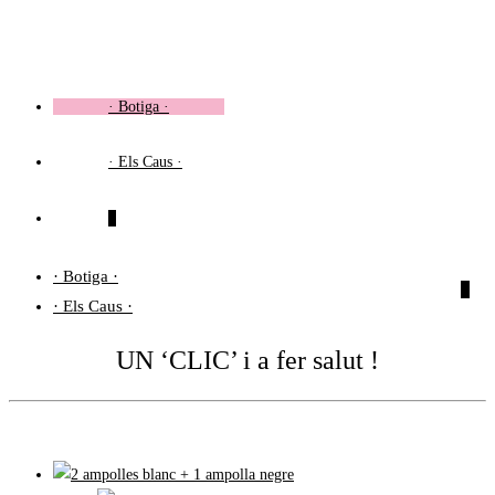
Vés
al
contingut
· Botiga ·
· Els Caus ·
0
· Botiga ·
0
· Els Caus ·
UN ‘CLIC’ i a fer salut !