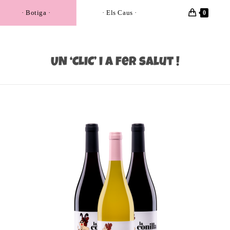
· Botiga ·
· Els Caus ·
0
UN ‘CLIC’ i a fer salut !