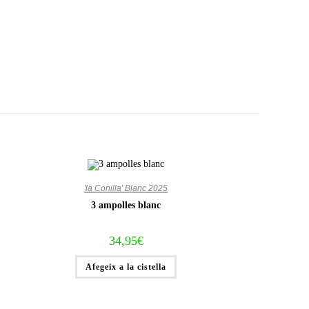
'la Conilla' Blanc 2025
3 ampolles blanc
34,95
€
Afegeix a la cistella