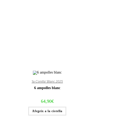
'la Conilla' Blanc 2025
6 ampolles blanc
64,90
€
Afegeix a la cistella