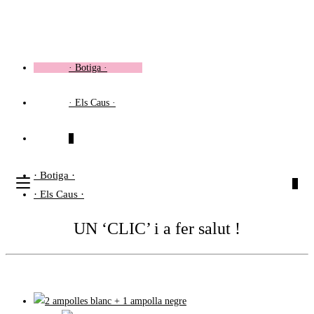
Vés
al
contingut
· Botiga ·
· Els Caus ·
0
· Botiga ·
0
· Els Caus ·
UN ‘CLIC’ i a fer salut !