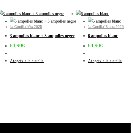
'la Conilla' Mix 2025
'la Conilla' Blanc 2025
3 ampolles blanc + 3 ampolles negre
6 ampolles blanc
64,90
€
64,90
€
Afegeix a la cistella
Afegeix a la cistella