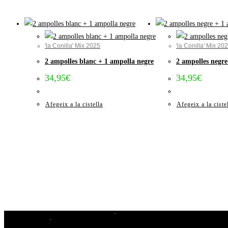
'la Conilla' Mix 2025
'la Conilla' Mix 20
2 ampolles blanc + 1 ampolla negre
2 ampolles negre
34,95
€
34,95
€
Afegeix a la cistella
Afegeix a la ciste
Avís Legal i Condicions de compra
Cookies
Privacitat