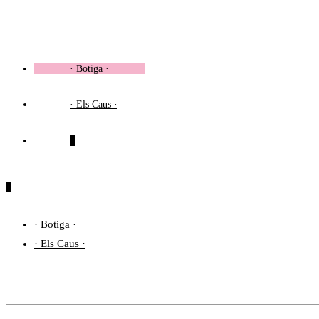
Vés
al
contingut
· Botiga ·
· Els Caus ·
0
0
· Botiga ·
· Els Caus ·