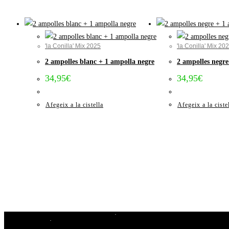
'la Conilla' Mix 2025
'la Conilla' Mix 20
2 ampolles blanc + 1 ampolla negre
2 ampolles negre
34,95
€
34,95
€
Afegeix a la cistella
Afegeix a la ciste
Avís Legal i Condicions de compra
Cookies
Privacitat