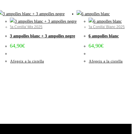
'la Conilla' Mix 2025
'la Conilla' Blanc 2025
3 ampolles blanc + 3 ampolles negre
6 ampolles blanc
64,90
€
64,90
€
Afegeix a la cistella
Afegeix a la cistella