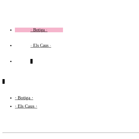
Vés
al
contingut
· Botiga ·
· Els Caus ·
0
0
· Botiga ·
· Els Caus ·