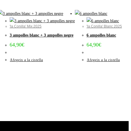
'la Conilla' Mix 2025
'la Conilla' Blanc 2025
3 ampolles blanc + 3 ampolles negre
6 ampolles blanc
64,90
€
64,90
€
Afegeix a la cistella
Afegeix a la cistella