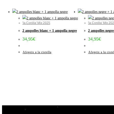
'la Conilla' Mix 2025
'la Conilla' Mix 20
2 ampolles blanc + 1 ampolla negre
2 ampolles negre
34,95
€
34,95
€
Afegeix a la cistella
Afegeix a la ciste
Avís Legal i Condicions de compra
Cookies
Privacitat