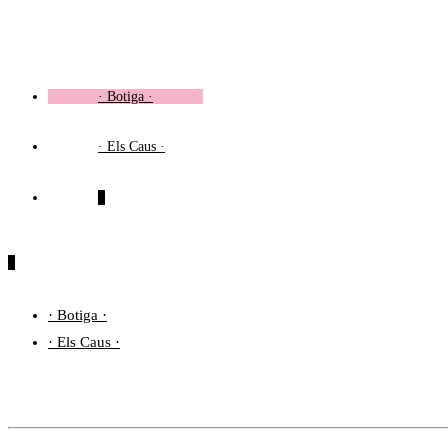
Vés
al
contingut
· Botiga ·
· Els Caus ·
0
0
· Botiga ·
· Els Caus ·