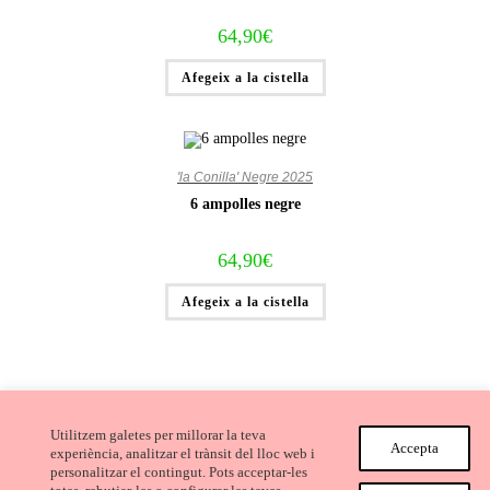
64,90
€
Afegeix a la cistella
'la Conilla' Negre 2025
6 ampolles negre
64,90
€
Afegeix a la cistella
Utilitzem galetes per millorar la teva
Accepta
experiència, analitzar el trànsit del lloc web i
personalitzar el contingut. Pots acceptar-les
Avís Legal i Condicions de compra
Cookies
Privacitat