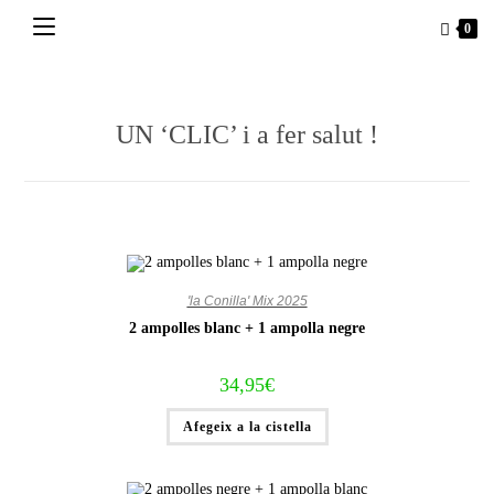
Vés
0
al
contingut
UN ‘CLIC’ i a fer salut !
'la Conilla' Mix 2025
2 ampolles blanc + 1 ampolla negre
34,95
€
Afegeix a la cistella