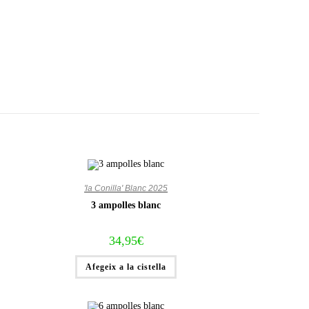
'la Conilla' Blanc 2025
3 ampolles blanc
34,95
€
Afegeix a la cistella