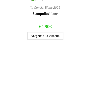
'la Conilla' Blanc 2025
6 ampolles blanc
64,90
€
Afegeix a la cistella