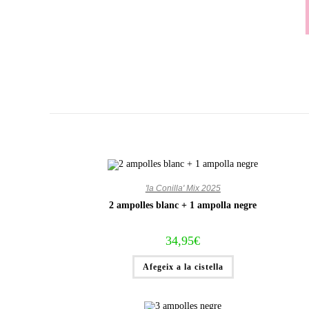
Vés
al
contingut
'la Conilla' Mix 2025
2 ampolles blanc + 1 ampolla negre
34,95
€
Afegeix a la cistella