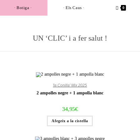
· Botiga ·
· Els Caus ·
0
UN ‘CLIC’ i a fer salut !
'la Conilla' Mix 2025
2 ampolles negre + 1 ampolla blanc
34,95
€
Afegeix a la cistella