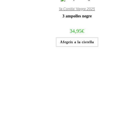
'la Conilla' Negre 2025
3 ampolles negre
34,95
€
Afegeix a la cistella