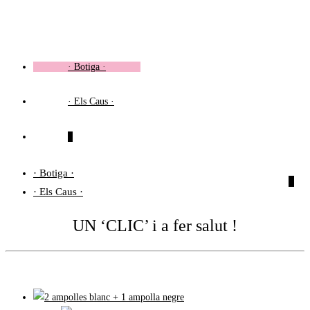
Vés
al
contingut
· Botiga ·
· Els Caus ·
0
· Botiga ·
0
· Els Caus ·
UN ‘CLIC’ i a fer salut !