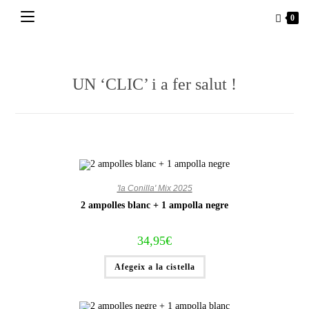
Vés
0
al
contingut
UN ‘CLIC’ i a fer salut !
'la Conilla' Mix 2025
2 ampolles blanc + 1 ampolla negre
34,95
€
Afegeix a la cistella