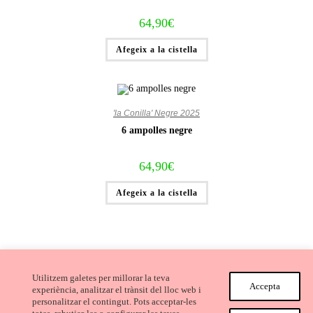
64,90
€
Afegeix a la cistella
'la Conilla' Negre 2025
6 ampolles negre
64,90
€
Afegeix a la cistella
Utilitzem galetes per millorar la teva
Accepta
experiència, analitzar el trànsit del lloc web i
personalitzar el contingut. Pots acceptar-les
Avís Legal i Condicions de compra
Cookies
Privacitat