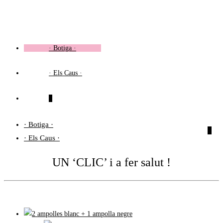
Vés
al
contingut
· Botiga ·
· Els Caus ·
0
· Botiga ·
0
· Els Caus ·
UN ‘CLIC’ i a fer salut !