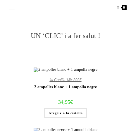
Vés
0
al
contingut
UN ‘CLIC’ i a fer salut !
'la Conilla' Mix 2025
2 ampolles blanc + 1 ampolla negre
34,95
€
Afegeix a la cistella