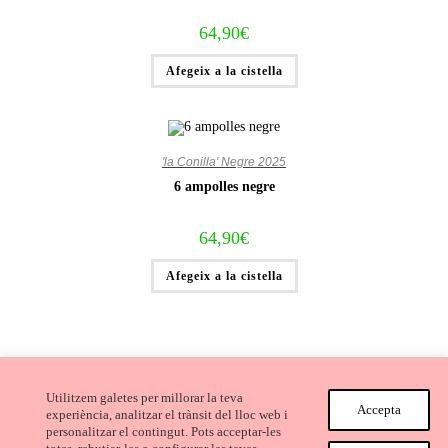
64,90
€
Afegeix a la cistella
'la Conilla' Negre 2025
6 ampolles negre
64,90
€
Afegeix a la cistella
Utilitzem galetes per millorar la teva
Accepta
experiència, analitzar el trànsit del lloc web i
personalitzar el contingut. Pots acceptar-les
Avís Legal i Condicions de compra
Cookies
Privacitat