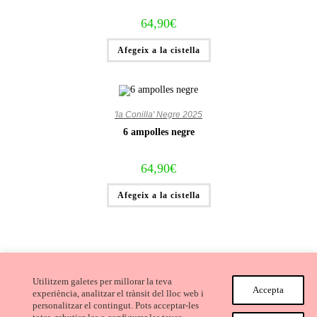
64,90
€
Afegeix a la cistella
'la Conilla' Negre 2025
6 ampolles negre
64,90
€
Afegeix a la cistella
Utilitzem galetes per millorar la teva
Accepta
experiència, analitzar el trànsit del lloc web i
personalitzar el contingut. Pots acceptar-les
Avís Legal i Condicions de compra
Cookies
Privacitat