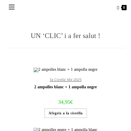
Vés
0
al
contingut
UN ‘CLIC’ i a fer salut !
'la Conilla' Mix 2025
2 ampolles blanc + 1 ampolla negre
34,95
€
Afegeix a la cistella