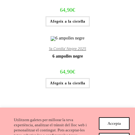
64,90
€
Afegeix a la cistella
'la Conilla' Negre 2025
6 ampolles negre
64,90
€
Afegeix a la cistella
Utilitzem galetes per millorar la teva
Accepta
experiència, analitzar el trànsit del lloc web i
personalitzar el contingut. Pots acceptar-les
Avís Legal i Condicions de compra
Cookies
Privacitat