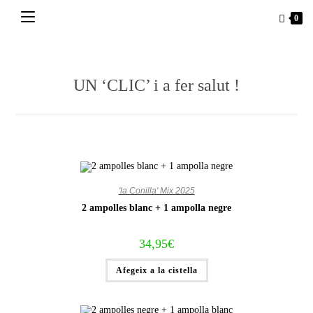
Vés
0
al
contingut
UN ‘CLIC’ i a fer salut !
'la Conilla' Mix 2025
2 ampolles blanc + 1 ampolla negre
34,95
€
Afegeix a la cistella