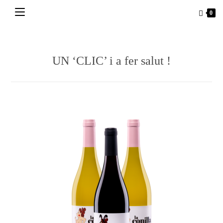
Vés
0
al
contingut
UN ‘CLIC’ i a fer salut !