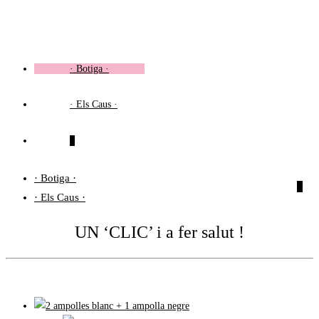
Vés
al
contingut
· Botiga ·
· Els Caus ·
0
· Botiga ·
0
· Els Caus ·
UN ‘CLIC’ i a fer salut !